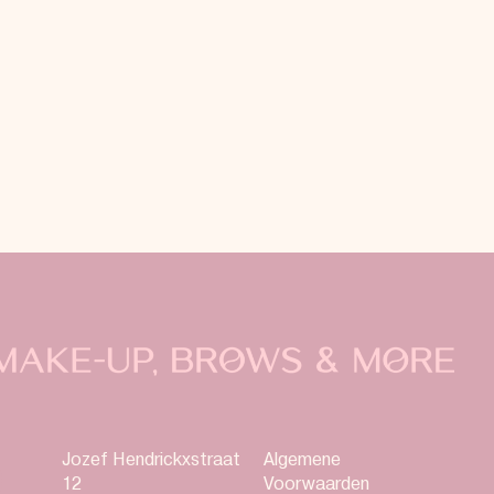
Jozef Hendrickxstraat
Algemene
12
Voorwaarden