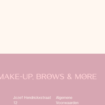
Jozef Hendrickxstraat
Algemene
12
Voorwaarden