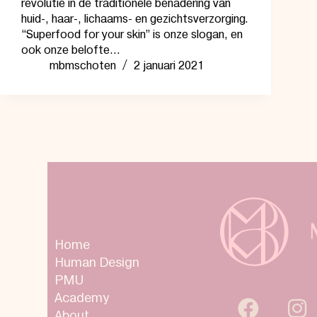
revolutie in de traditionele benadering van
huid-, haar-, lichaams- en gezichtsverzorging.
“Superfood for your skin” is onze slogan, en
ook onze belofte…
mbmschoten
2 januari 2021
Home
Human Design
PMU
Academy
About