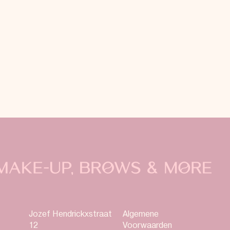
Jozef Hendrickxstraat
Algemene
12
Voorwaarden