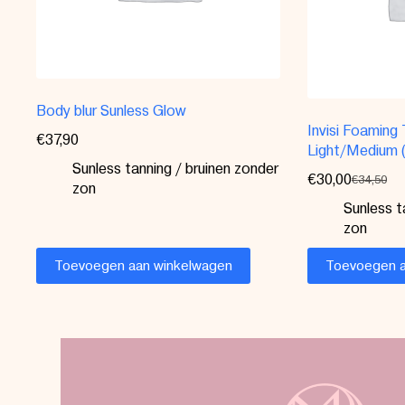
Body blur Sunless Glow
Invisi Foaming
€
37,90
Light/Medium 
Sunless tanning / bruinen zonder
€
30,00
€
34,50
zon
Sunless t
zon
Toevoegen aan winkelwagen
Toevoegen a