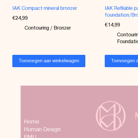
IAK Compact mineral bronzer
IAK Refilable 
foundation/Br
€
24,99
€
14,99
Contouring / Bronzer
Contourin
Foundati
Toevoegen aan winkelwagen
Toevoegen a
Home
Human Design
PMU