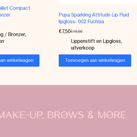
pallet Compact
onzer
Pupa Sparkling Attitude Lip Fluid
lipgloss- 002 Fuchsia
€
7,50
€
19,50
g / Bronzer
,
on
Lippenstift en Lipgloss
,
uitverkoop
an winkelwagen
Toevoegen aan winkelwagen