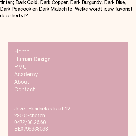
tinten; Dark Gold, Dark Copper, Dark Burgundy, Dark Blue,
Dark Peacock en Dark Malachite. Welke wordt jouw favoriet
deze herfst?
Home
Human Design
PMU
Academy
About
Contact
Jozef Hendrickxstraat 12
2900 Schoten
0472/38.26.68
BE0795338038