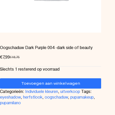
Oogschaduw Dark Purple 004 -dark side of beauty
€
7,99
€
18,75
Slechts 1 resterend op voorraad
Toevoegen aan winkelwagen
Categorieën:
Individuele kleuren
,
uitverkoop
Tags:
eyeshadow
,
herfstlook
,
oogschaduw
,
pupamakeup
,
pupamilano