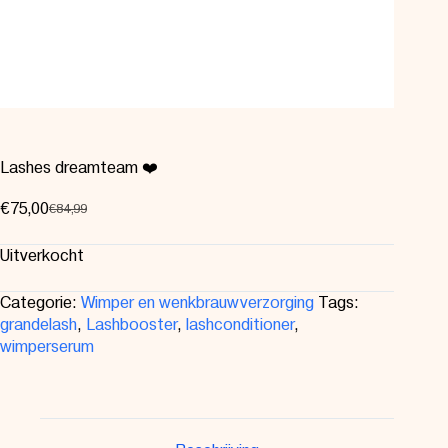
Lashes dreamteam ❤️
€
75,00
€
84,99
Uitverkocht
Categorie:
Wimper en wenkbrauwverzorging
Tags:
grandelash
,
Lashbooster
,
lashconditioner
,
wimperserum