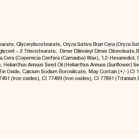
earate
, Glyceryl
isostearate
, Oryza Sativa Bran
Cera
(Oryza Sat
lyceril
– 2
Triisostearate
, Dimer
Dilinoleyl
Dimer
Dilonoleate
,
B
ra
Cera
(Copernicia Cerifera (Carnauba) Wax), 1,2-Hexanediol,
, Helianthus Annuus Seed Oil (Helianthus Annuus (Sunflower) See
Tin Oxide, Calcium Sodium Borosilicate, May Contain (+/-) CI 
7491 (Iron oxides), CI 77499 (Iron oxides), CI 77891 (Titanium 