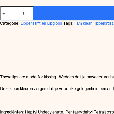
Categorie:
Lippenstift en Lipgloss
Tags:
i am klean
,
lippenstift
These lips are made for kissing.
Wedden dat je onweerstaanbare
De 6 klean kleuren zorgen dat je voor elke gelegenheid een and
Ingrediënten
:
Heptyl Undecylenate, Pentaerythrityl
Tetraisost