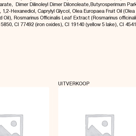
earate
, Dimer
Dilinoleyl
Dimer
Dilonoleate
,
Butyrosperimum
Park
, 1,2-Hexanediol,
Caprylyl
Glycol, Olea Europaea Fruit Oil (Olea 
 Oil), Rosmarinus Officinalis Leaf Extract (Rosmarinus officin
850, CI 77492 (iron oxides), CI 19140 (yellow 5 lake), CI 4541
UITVERKOOP