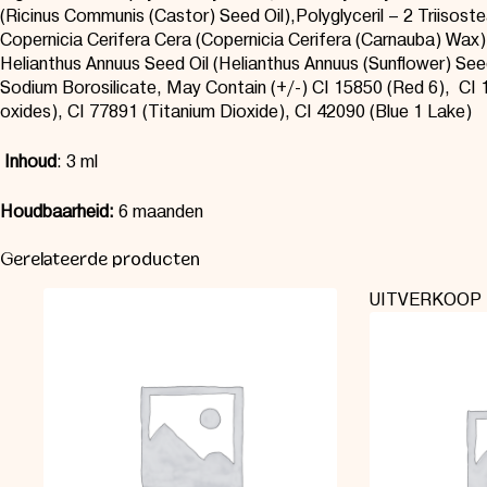
(Ricinus Communis (Castor) Seed Oil),
Polyglyceril
– 2
Triisost
Copernicia Cerifera
Cera
(Copernicia Cerifera (Carnauba) Wax)
Helianthus Annuus Seed Oil (Helianthus Annuus (Sunflower) Seed
Sodium Borosilicate, May Contain (+/-) CI 15850 (Red 6), CI 15
oxides), CI 77891 (Titanium Dioxide), CI 42090 (Blue 1 Lake)
Inhoud
:
3 ml
Houdbaarheid:
6 maanden
Gerelateerde producten
UITVERKOOP