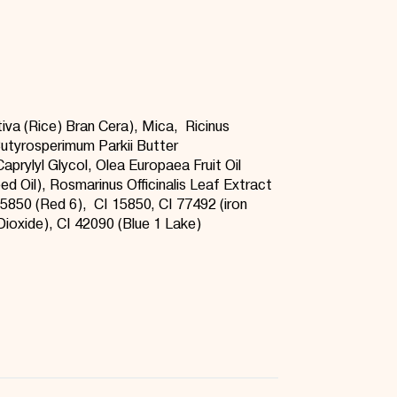
iva (Rice) Bran
Cera
), Mica, Ricinus
utyrosperimum
Parkii
Butter
Caprylyl
Glycol, Olea Europaea Fruit Oil
d Oil), Rosmarinus Officinalis Leaf Extract
15850 (Red 6), CI 15850, CI 77492 (iron
Dioxide), CI 42090 (Blue 1 Lake)