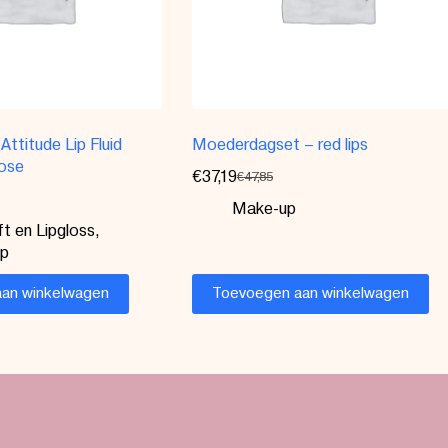
Attitude Lip Fluid
Moederdagset – red lips
Rose
€
37,19
€
47,85
Make-up
ft en Lipgloss
,
op
an winkelwagen
Toevoegen aan winkelwagen