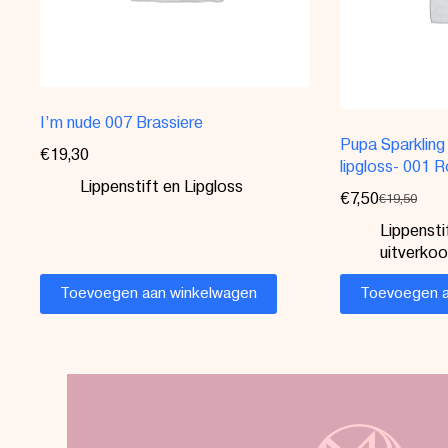
I’m nude 007 Brassiere
Pupa Sparkling 
€
19,30
lipgloss- 001 
Lippenstift en Lipgloss
€
7,50
€
19,50
Lippensti
uitverko
Toevoegen aan winkelwagen
Toevoegen a