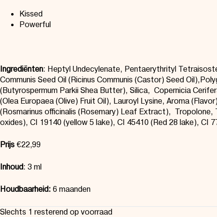
Kissed
Powerful
Ingrediënten
:
Heptyl Undecylenate, Pentaerythrityl
Tetraisost
Communis Seed Oil (Ricinus Communis (Castor) Seed Oil),
Polyg
(
Butyrospermum
Parkii
Shea Butter), Silica, Copernicia Cerife
(Olea Europaea (Olive) Fruit Oil),
Lauroyl
Lys
in
e,
Aroma (Flavor)
(Rosmarinus officinalis (Rosemary) Leaf Extract), Tropolone, 
oxides), CI 19140 (yellow 5 lake), CI 45410 (Red 28 lake), CI 7
Prijs
€22,99
Inhoud
:
3 ml
Houdbaarheid:
6 maanden
Slechts 1 resterend op voorraad