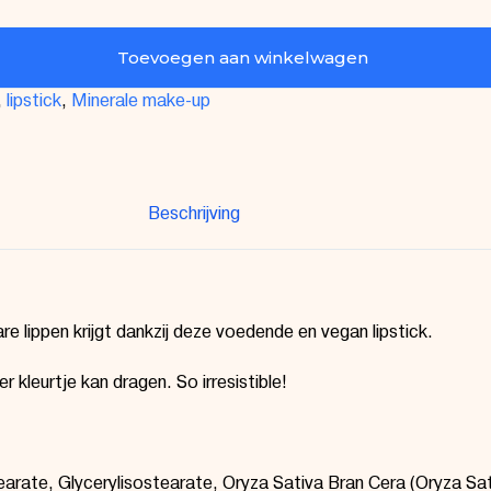
Toevoegen aan winkelwagen
,
lipstick
,
Minerale make-up
Beschrijving
 lippen krijgt dankzij deze voedende en vegan lipstick.
er kleurtje kan dragen.
So irresistible!
earate
, Glyceryl
isostearate
, Oryza Sativa Bran
Cera
(Oryza Sat