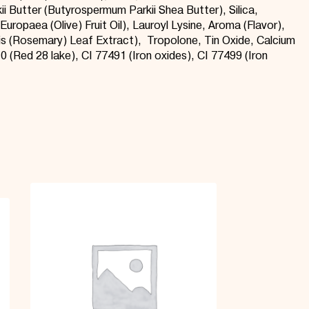
ii
Butter (
Butyrospermum
Parkii
Shea Butter), Silica,
Europaea (Olive) Fruit Oil),
Lauroyl
Lys
in
e,
Aroma (Flavor),
alis (Rosemary) Leaf Extract), Tropolone, Tin Oxide, Calcium
0 (Red 28 lake), CI 77491 (Iron oxides), CI 77499 (Iron