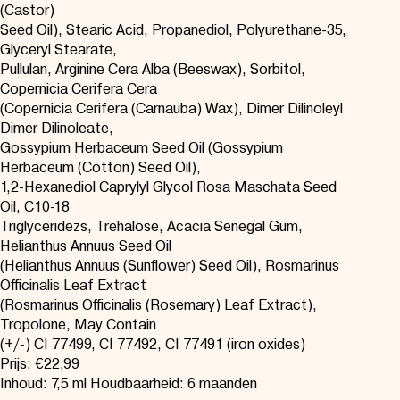
(Castor)
Seed Oil), Stearic Acid, Propanediol, Polyurethane-35,
Glyceryl Stearate,
Pullulan, Arginine Cera Alba (Beeswax), Sorbitol,
Copernicia Cerifera Cera
(Copernicia Cerifera (Carnauba) Wax), Dimer Dilinoleyl
Dimer Dilinoleate,
Gossypium Herbaceum Seed Oil (Gossypium
Herbaceum (Cotton) Seed Oil),
1,2-Hexanediol Caprylyl Glycol Rosa Maschata Seed
Oil, C10-18
Triglyceridezs, Trehalose, Acacia Senegal Gum,
Helianthus Annuus Seed Oil
(Helianthus Annuus (Sunflower) Seed Oil), Rosmarinus
Officinalis Leaf Extract
(Rosmarinus Officinalis (Rosemary) Leaf Extract),
Tropolone, May Contain
(+/-) CI 77499, CI 77492, CI 77491 (iron oxides)
Prijs: €22,99
Inhoud: 7,5 ml Houdbaarheid: 6 maanden