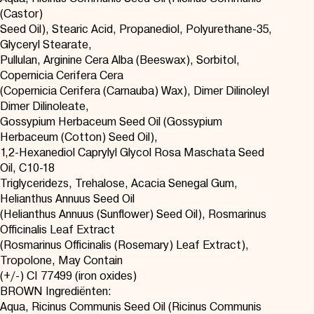
(Castor)
Seed Oil), Stearic Acid, Propanediol, Polyurethane-35,
Glyceryl Stearate,
Pullulan, Arginine Cera Alba (Beeswax), Sorbitol,
Copernicia Cerifera Cera
(Copernicia Cerifera (Carnauba) Wax), Dimer Dilinoleyl
Dimer Dilinoleate,
Gossypium Herbaceum Seed Oil (Gossypium
Herbaceum (Cotton) Seed Oil),
1,2-Hexanediol Caprylyl Glycol Rosa Maschata Seed
Oil, C10-18
Triglyceridezs, Trehalose, Acacia Senegal Gum,
Helianthus Annuus Seed Oil
(Helianthus Annuus (Sunflower) Seed Oil), Rosmarinus
Officinalis Leaf Extract
(Rosmarinus Officinalis (Rosemary) Leaf Extract),
Tropolone, May Contain
(+/-) CI 77499 (iron oxides)
BROWN Ingrediënten:
Aqua, Ricinus Communis Seed Oil (Ricinus Communis