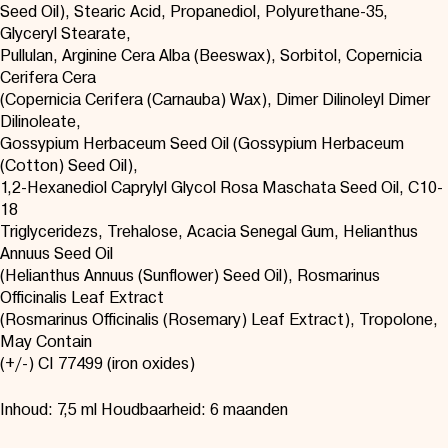
Seed Oil), Stearic Acid, Propanediol, Polyurethane-35,
Glyceryl Stearate,
Pullulan, Arginine Cera Alba (Beeswax), Sorbitol, Copernicia
Cerifera Cera
(Copernicia Cerifera (Carnauba) Wax), Dimer Dilinoleyl Dimer
Dilinoleate,
Gossypium Herbaceum Seed Oil (Gossypium Herbaceum
(Cotton) Seed Oil),
1,2-Hexanediol Caprylyl Glycol Rosa Maschata Seed Oil, C10-
18
Triglyceridezs, Trehalose, Acacia Senegal Gum, Helianthus
Annuus Seed Oil
(Helianthus Annuus (Sunflower) Seed Oil), Rosmarinus
Officinalis Leaf Extract
(Rosmarinus Officinalis (Rosemary) Leaf Extract), Tropolone,
May Contain
(+/-) CI 77499 (iron oxides)
Inhoud: 7,5 ml Houdbaarheid: 6 maanden