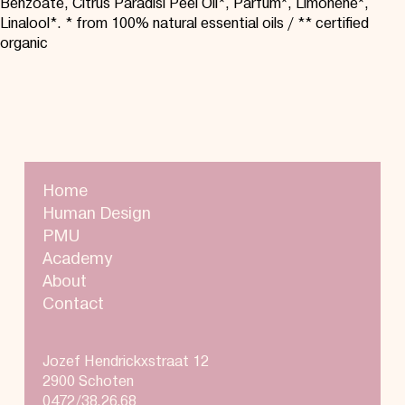
Benzoate, Citrus Paradisi Peel Oil*, Parfum*, Limonene*,
Linalool*. * from 100% natural essential oils / ** certified
organic
Home
Human Design
PMU
Academy
About
Contact
Jozef Hendrickxstraat 12
2900 Schoten
0472/38.26.68