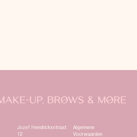
Jozef Hendrickxstraat
Algemene
12
Voorwaarden