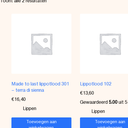
Toont alle 2 resultaten
Made to last lippotlood 301
Lippotlood 102
– terra di sienna
€
13,60
€
16,40
Gewaardeerd
5.00
uit 5
Lippen
Lippen
Toevoegen aan
Toevoegen aan
winkelwagen
winkelwagen