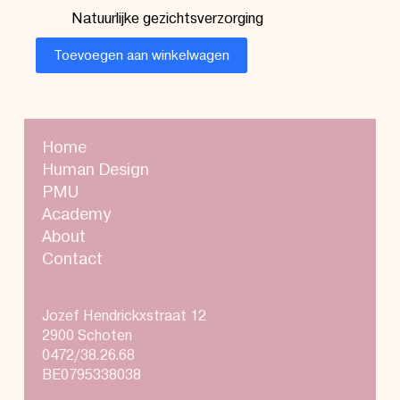
Natuurlijke gezichtsverzorging
Toevoegen aan winkelwagen
Home
Human Design
PMU
Academy
About
Contact
Jozef Hendrickxstraat 12
2900 Schoten
0472/38.26.68
BE0795338038