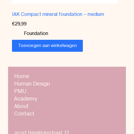
IAK Compact mineral foundation – medium
€
29,99
Foundation
Toevoegen aan winkelwagen
Home
Human Design
PMU
Academy
About
Contact
Jozef Hendrickxstraat 12